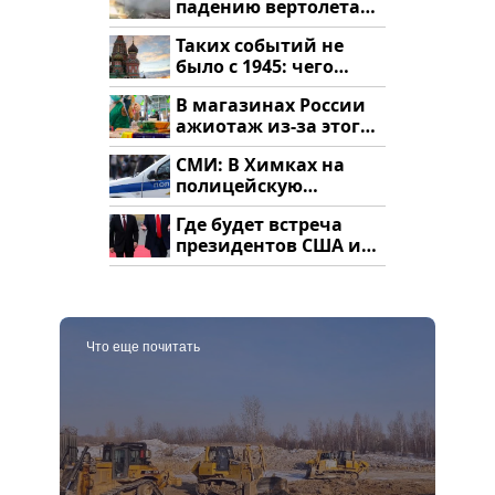
падению вертолета
на Кавказе: читать
Таких событий не
здесь
было с 1945: чего
ждать всем нам?
В магазинах России
ажиотаж из-за этого
продукта: что купить?
СМИ: В Химках на
полицейскую
машину напали и
Где будет встреча
подожгли.
президентов США и
России: Европа?
Что еще почитать