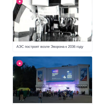
АЭС построят возле Эворона к 2036 году