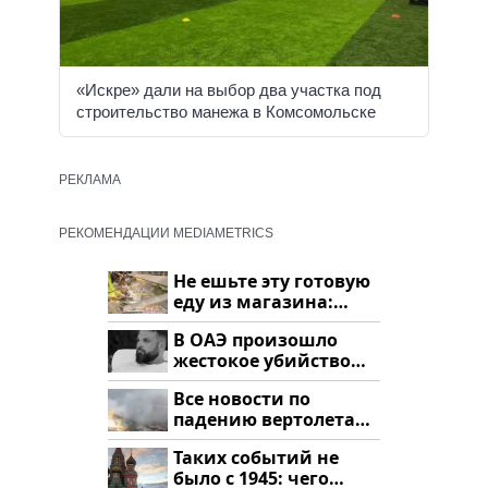
«Искре» дали на выбор два участка под
строительство манежа в Комсомольске
РЕКЛАМА
РЕКОМЕНДАЦИИ MEDIAMETRICS
Не ешьте эту готовую
еду из магазина:
список
В ОАЭ произошло
жестокое убийство
криптомиллионера
Все новости по
падению вертолета
на Кавказе: читать
Таких событий не
здесь
было с 1945: чего