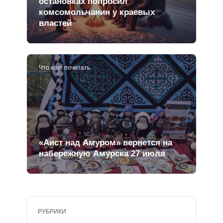
остановках попросил
комсомольчанин у краевых
властей
Что еще почитать
«Аист над Амуром» вернется на
набережную Амурска 27 июля
РУБРИКИ