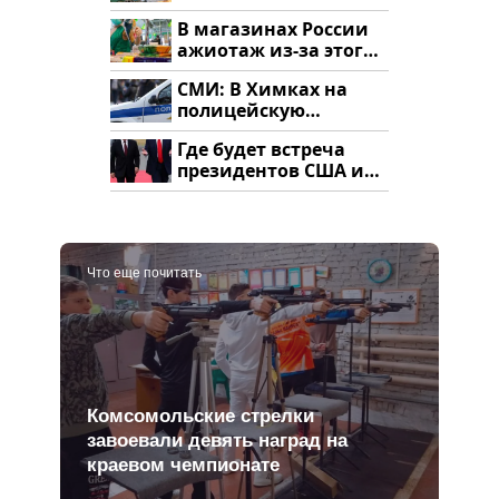
ждать всем нам?
В магазинах России
ажиотаж из-за этого
продукта: что купить?
СМИ: В Химках на
полицейскую
машину напали и
Где будет встреча
подожгли.
президентов США и
России: Европа?
Что еще почитать
Комсомольские стрелки
завоевали девять наград на
краевом чемпионате