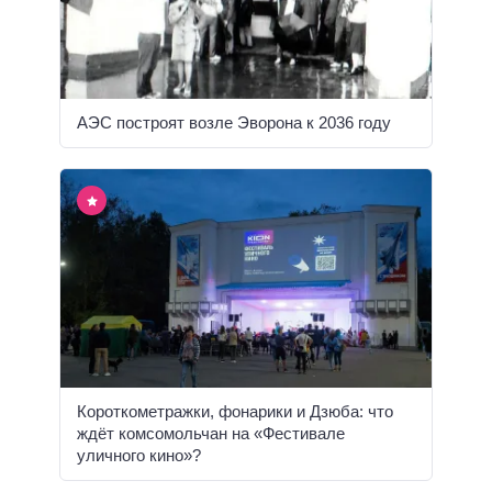
АЭС построят возле Эворона к 2036 году
Короткометражки, фонарики и Дзюба: что
ждёт комсомольчан на «Фестивале
уличного кино»?