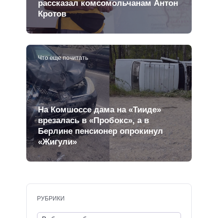
рассказал комсомольчанам Антон
Кротов
Что еще почитать
На Комшоссе дама на «Тииде»
врезалась в «Пробокс», а в
Берлине пенсионер опрокинул
«Жигули»
РУБРИКИ