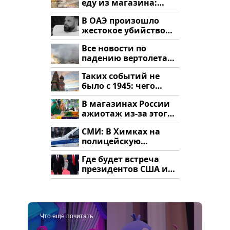
еду из магазина:
список
В ОАЭ произошло
жестокое убийство
криптомиллионера
Все новости по
падению вертолета
на Кавказе: читать
Таких событий не
здесь
было с 1945: чего
ждать всем нам?
В магазинах России
ажиотаж из-за этого
продукта: что купить?
СМИ: В Химках на
полицейскую
машину напали и
Где будет встреча
подожгли.
президентов США и
России: Европа?
Что еще почитать