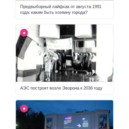
Предвыборный лайфхак от августа 1991
года: каким быть хозяину города?
АЭС построят возле Эворона к 2036 году