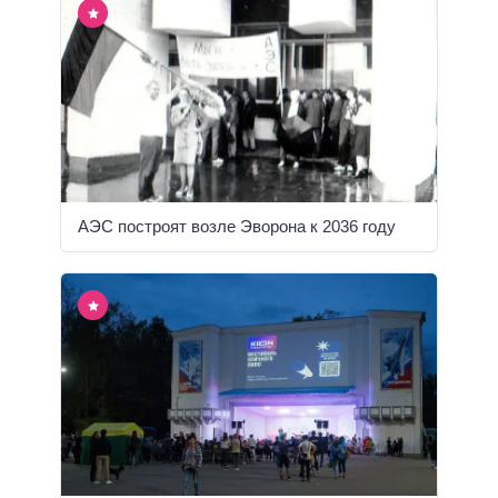
АЭС построят возле Эворона к 2036 году