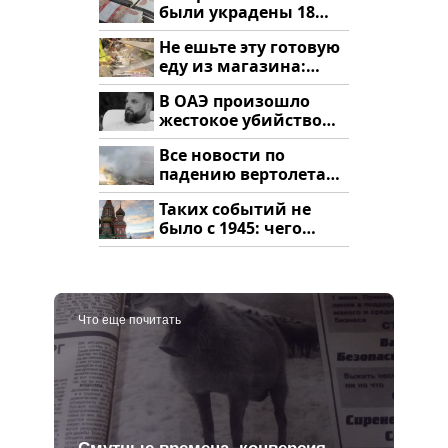
были украдены 18
миллионов рублей
Не ешьте эту готовую
еду из магазина:
список
В ОАЭ произошло
жестокое убийство
криптомиллионера
Все новости по
падению вертолета
на Кавказе: читать
Таких событий не
здесь
было с 1945: чего
ждать всем нам?
Что еще почитать
Смутные времена, конверсия