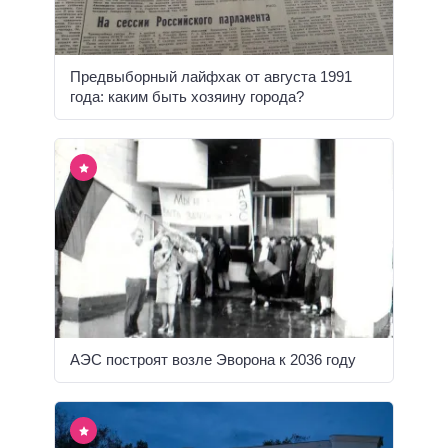
Предвыборный лайфхак от августа 1991
года: каким быть хозяину города?
АЭС построят возле Эворона к 2036 году