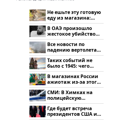
Не ешьте эту готовую
еду из магазина:
список
В ОАЭ произошло
жестокое убийство
криптомиллионера
Все новости по
падению вертолета
на Кавказе: читать
Таких событий не
здесь
было с 1945: чего
ждать всем нам?
В магазинах России
ажиотаж из-за этого
продукта: что купить?
СМИ: В Химках на
полицейскую
машину напали и
Где будет встреча
подожгли.
президентов США и
России: Европа?