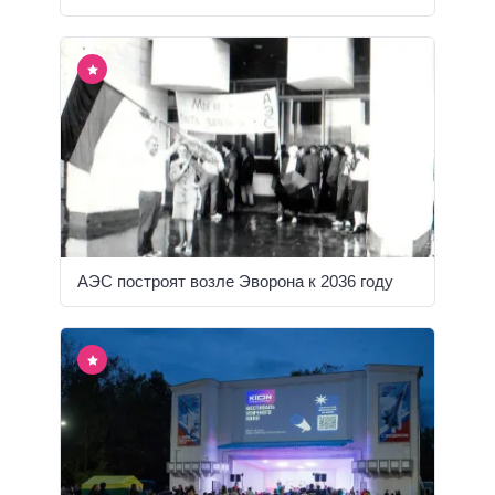
АЭС построят возле Эворона к 2036 году