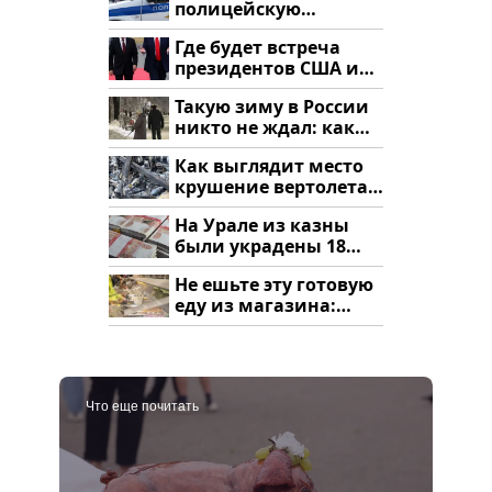
полицейскую
машину напали и
Где будет встреча
подожгли.
президентов США и
России: Европа?
Такую зиму в России
никто не ждал: как
так?!
Как выглядит место
крушение вертолета
на Кавказе: смотреть
На Урале из казны
были украдены 18
миллионов рублей
Не ешьте эту готовую
еду из магазина:
список
Что еще почитать