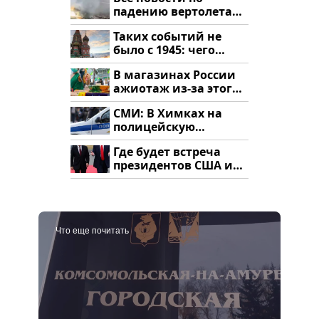
падению вертолета
на Кавказе: читать
Таких событий не
здесь
было с 1945: чего
ждать всем нам?
В магазинах России
ажиотаж из-за этого
продукта: что купить?
СМИ: В Химках на
полицейскую
машину напали и
Где будет встреча
подожгли.
президентов США и
России: Европа?
Что еще почитать