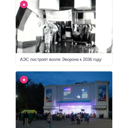
АЭС построят возле Эворона к 2036 году