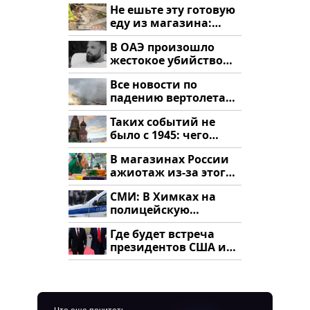
Не ешьте эту готовую
еду из магазина:
список
В ОАЭ произошло
жестокое убийство
криптомиллионера
Все новости по
падению вертолета
на Кавказе: читать
Таких событий не
здесь
было с 1945: чего
ждать всем нам?
В магазинах России
ажиотаж из-за этого
продукта: что купить?
СМИ: В Химках на
полицейскую
машину напали и
Где будет встреча
подожгли.
президентов США и
России: Европа?