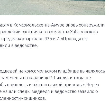
Старт» в Комсомольске-на-Амуре вновь обнаружили
правлении охотничьего хозяйства Хабаровского
 пределах кварталов 43Б и 7. «Проводятся
вили в ведомстве.
 медведей на комсомольском кладбище выявлялось
и замечены на кладбище 11 июля, и тогда же
собь пришлось изъять из дикой природы». Через
ще нашли следы медведя и ведомство заявило о
сленности» хищников.