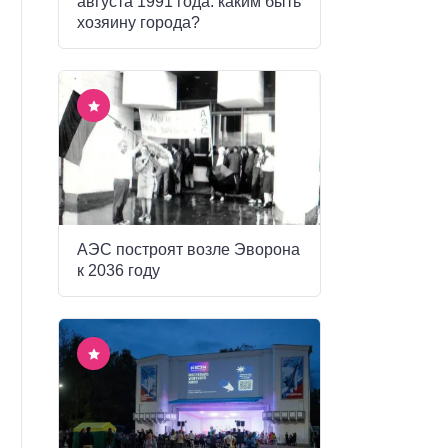
августа 1991 года: каким быть
хозяину города?
АЭС построят возле Эворона
к 2036 году