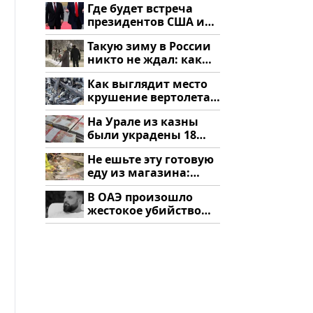
Где будет встреча
подожгли.
президентов США и
России: Европа?
Такую зиму в России
никто не ждал: как
так?!
Как выглядит место
крушение вертолета
на Кавказе: смотреть
На Урале из казны
были украдены 18
миллионов рублей
Не ешьте эту готовую
еду из магазина:
список
В ОАЭ произошло
жестокое убийство
криптомиллионера