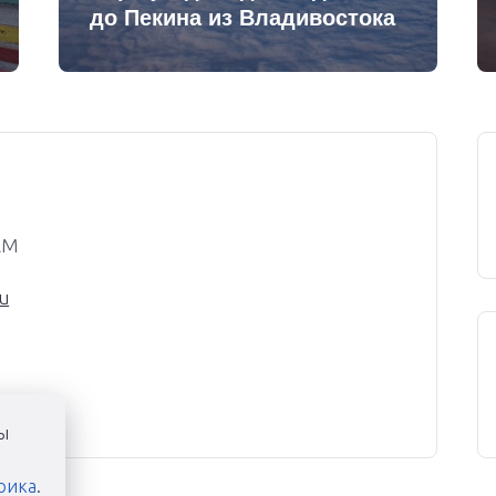
до Пекина из Владивостока
AM
u
ы
рика
.