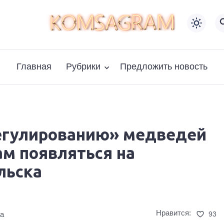
Главная
Рубрики
Предложить новость
егулированию» медведей
м появляться на
льска
Нравится:
93
та