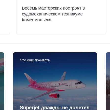
Восемь мастерских построят в
судомеханическом техникуме
Комсомольска
Что еще почитать
Superjet дважды не долетел