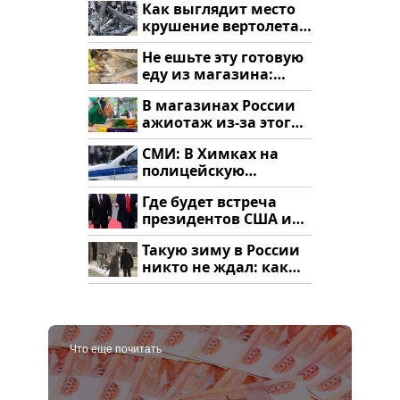
Как выглядит место
крушение вертолета
на Кавказе: смотреть
Не ешьте эту готовую
еду из магазина:
список
В магазинах России
ажиотаж из-за этого
продукта: что купить?
СМИ: В Химках на
полицейскую
машину напали и
Где будет встреча
подожгли.
президентов США и
России: Европа?
Такую зиму в России
никто не ждал: как
так?!
Что еще почитать