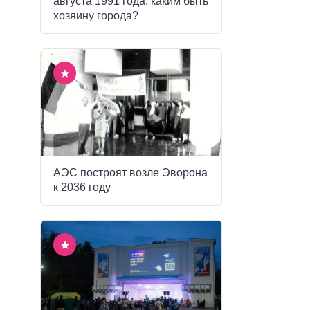
августа 1991 года: каким быть
хозяину города?
АЭС построят возле Эворона
к 2036 году