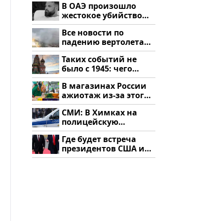
В ОАЭ произошло
жестокое убийство
криптомиллионера
Все новости по
падению вертолета
на Кавказе: читать
Таких событий не
здесь
было с 1945: чего
ждать всем нам?
В магазинах России
ажиотаж из-за этого
продукта: что купить?
СМИ: В Химках на
полицейскую
машину напали и
Где будет встреча
подожгли.
президентов США и
России: Европа?