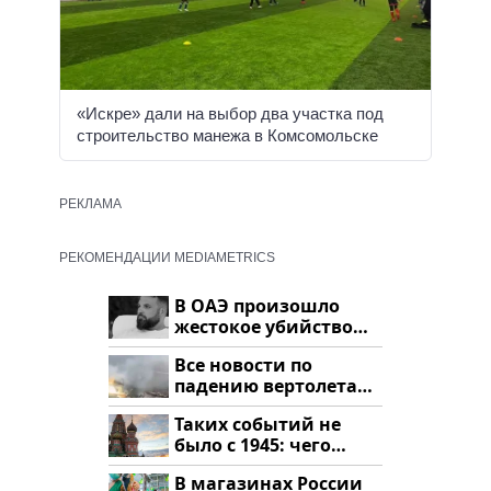
«Искре» дали на выбор два участка под
строительство манежа в Комсомольске
РЕКЛАМА
РЕКОМЕНДАЦИИ MEDIAMETRICS
В ОАЭ произошло
жестокое убийство
криптомиллионера
Все новости по
падению вертолета
на Кавказе: читать
Таких событий не
здесь
было с 1945: чего
ждать всем нам?
В магазинах России