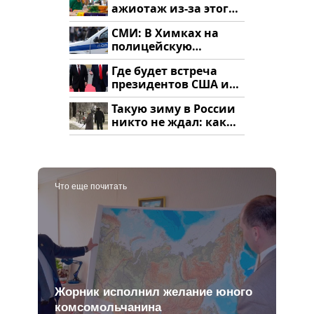
ажиотаж из-за этого
продукта: что купить?
СМИ: В Химках на
полицейскую
машину напали и
Где будет встреча
подожгли.
президентов США и
России: Европа?
Такую зиму в России
никто не ждал: как
так?!
Что еще почитать
Жорник исполнил желание юного
комсомольчанина