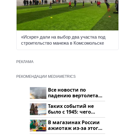
«Искре» дали на выбор два участка под
строительство манежа в Комсомольске
РЕКЛАМА
РЕКОМЕНДАЦИИ MEDIAMETRICS
Все новости по
падению вертолета
на Кавказе: читать
Таких событий не
здесь
было с 1945: чего
ждать всем нам?
В магазинах России
ажиотаж из-за этого
продукта: что купить?