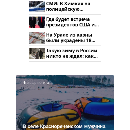
СМИ: В Химках на
полицейскую
машину напали и
Где будет встреча
подожгли.
президентов США и
России: Европа?
На Урале из казны
были украдены 18
миллионов рублей
Такую зиму в России
никто не ждал: как
так?!
Что еще почитать
В селе Краснореченском мужчина