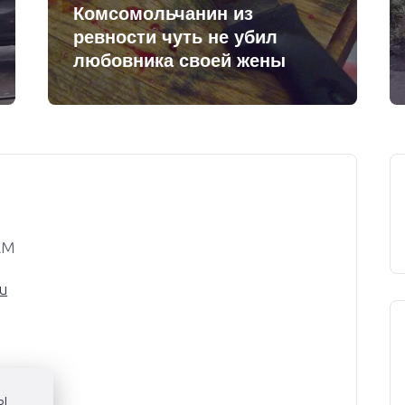
Комсомольчанин из
ревности чуть не убил
любовника своей жены
AM
u
ы