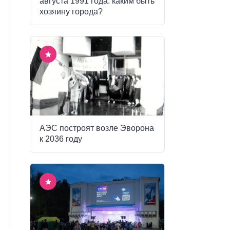
августа 1991 года: каким быть
хозяину города?
АЭС построят возле Эворона
к 2036 году