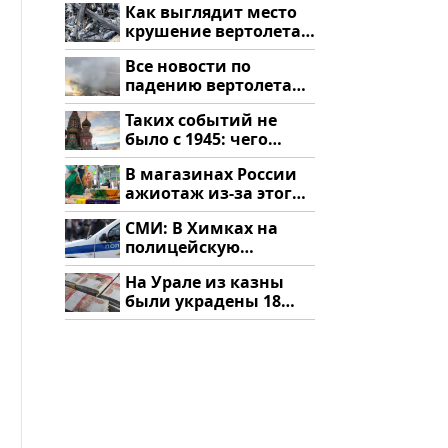
Как выглядит место
крушение вертолета
на Кавказе: смотреть
Все новости по
падению вертолета
на Кавказе: читать
Таких событий не
здесь
было с 1945: чего
ждать всем нам?
В магазинах России
ажиотаж из-за этого
продукта: что купить?
СМИ: В Химках на
полицейскую
машину напали и
На Урале из казны
подожгли.
были украдены 18
миллионов рублей