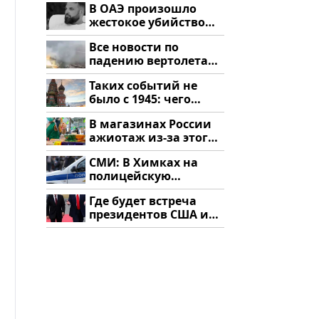
В ОАЭ произошло
жестокое убийство
криптомиллионера
Все новости по
падению вертолета
на Кавказе: читать
Таких событий не
здесь
было с 1945: чего
ждать всем нам?
В магазинах России
ажиотаж из-за этого
продукта: что купить?
СМИ: В Химках на
полицейскую
машину напали и
Где будет встреча
подожгли.
президентов США и
России: Европа?