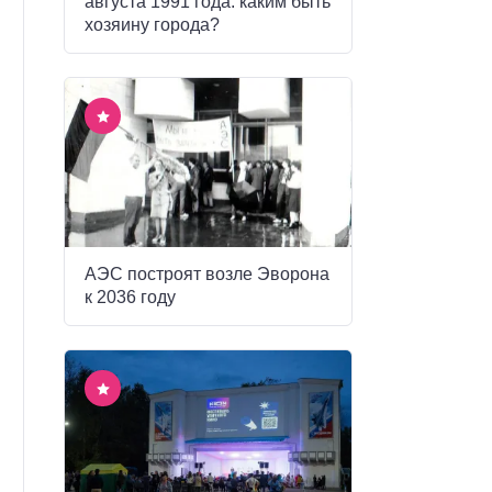
августа 1991 года: каким быть
хозяину города?
АЭС построят возле Эворона
к 2036 году