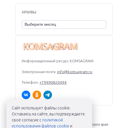
АРХИВЫ
Информационный ресурс KOMSAGRAM
Электронная почта:
info@komsagram.ru
Телефон:
+79990820494
Сайт использует файлы cookie.
Оставаясь на сайте, вы подтверждаете
KOMSAGRAM ©
2026
своё согласие с
политикой
Новости Комсомольска-на-Амуре и Хабаровского края
использования файлов cookie
и