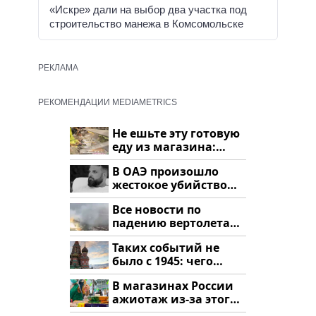
«Искре» дали на выбор два участка под
строительство манежа в Комсомольске
РЕКЛАМА
РЕКОМЕНДАЦИИ MEDIAMETRICS
Не ешьте эту готовую
еду из магазина:
список
В ОАЭ произошло
жестокое убийство
криптомиллионера
Все новости по
падению вертолета
на Кавказе: читать
Таких событий не
здесь
было с 1945: чего
ждать всем нам?
В магазинах России
ажиотаж из-за этого
продукта: что купить?