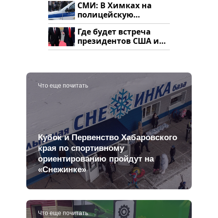
СМИ: В Химках на
полицейскую
машину напали и
Где будет встреча
подожгли.
президентов США и
России: Европа?
Что еще почитать
Кубок и Первенство Хабаровского
края по спортивному
ориентированию пройдут на
«Снежинке»
Что еще почитать