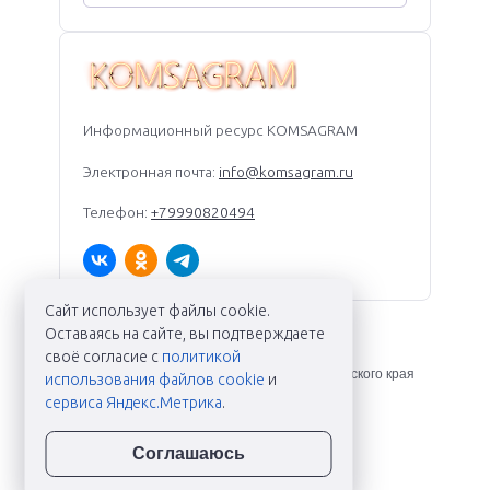
Информационный ресурс KOMSAGRAM
Электронная почта:
info@komsagram.ru
Телефон:
+79990820494
Сайт использует файлы cookie.
Оставаясь на сайте, вы подтверждаете
KOMSAGRAM ©
2026
своё согласие с
политикой
Новости Комсомольска-на-Амуре и Хабаровского края
использования файлов cookie
и
сервиса Яндекс.Метрика
.
Соглашаюсь