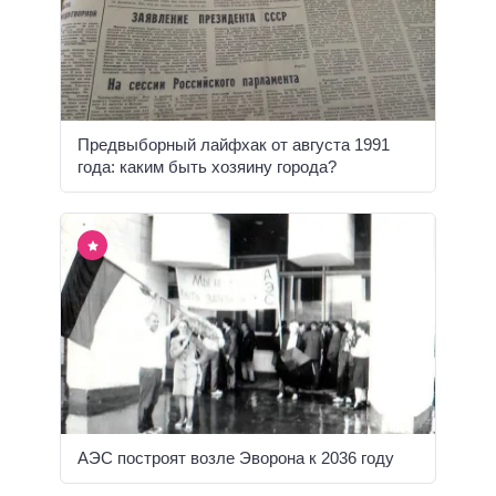
Предвыборный лайфхак от августа 1991
года: каким быть хозяину города?
АЭС построят возле Эворона к 2036 году