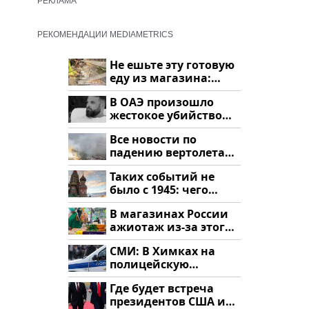
РЕКЛАМА
РЕКОМЕНДАЦИИ MEDIAMETRICS
Не ешьте эту готовую
еду из магазина:
список
В ОАЭ произошло
жестокое убийство
криптомиллионера
Все новости по
падению вертолета
на Кавказе: читать
Таких событий не
здесь
было с 1945: чего
ждать всем нам?
В магазинах России
ажиотаж из-за этого
продукта: что купить?
СМИ: В Химках на
полицейскую
машину напали и
Где будет встреча
подожгли.
президентов США и