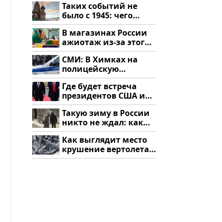
Таких событий не
здесь
было с 1945: чего
ждать всем нам?
В магазинах России
ажиотаж из-за этого
продукта: что купить?
СМИ: В Химках на
полицейскую
машину напали и
Где будет встреча
подожгли.
президентов США и
России: Европа?
Такую зиму в России
никто не ждал: как
так?!
Как выглядит место
крушение вертолета
на Кавказе: смотреть