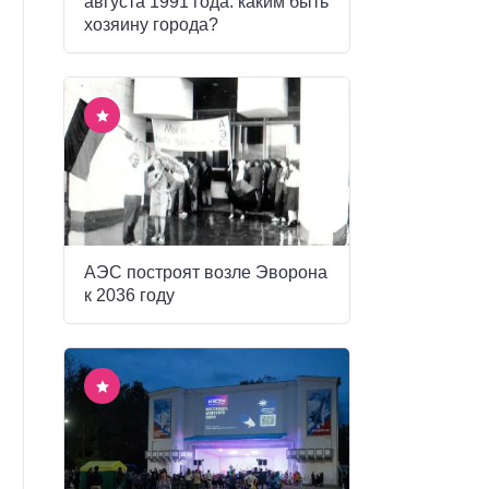
августа 1991 года: каким быть
хозяину города?
АЭС построят возле Эворона
к 2036 году