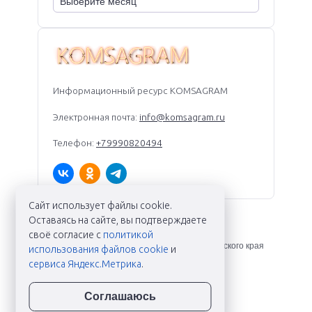
Информационный ресурс KOMSAGRAM
Электронная почта:
info@komsagram.ru
Телефон:
+79990820494
Сайт использует файлы cookie.
Оставаясь на сайте, вы подтверждаете
KOMSAGRAM ©
2026
своё согласие с
политикой
Новости Комсомольска-на-Амуре и Хабаровского края
использования файлов cookie
и
сервиса Яндекс.Метрика
.
Соглашаюсь