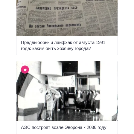
Предвыборный лайфхак от августа 1991
года: каким быть хозяину города?
АЭС построят возле Эворона к 2036 году