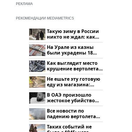
РЕКЛАМА
РЕКОМЕНДАЦИИ MEDIAMETRICS
Такую зиму в России
никто не ждал: как
так?!
На Урале из казны
были украдены 18
миллионов рублей
Как выглядит место
крушение вертолета
на Кавказе: смотреть
Не ешьте эту готовую
еду из магазина:
список
В ОАЭ произошло
жестокое убийство
криптомиллионера
Все новости по
падению вертолета
на Кавказе: читать
Таких событий не
здесь